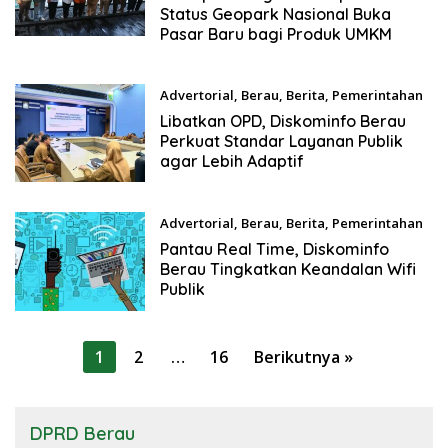
Status Geopark Nasional Buka
Pasar Baru bagi Produk UMKM
Advertorial
,
Berau
,
Berita
,
Pemerintahan
Juli 7, 2026
Libatkan OPD, Diskominfo Berau
Perkuat Standar Layanan Publik
agar Lebih Adaptif
Advertorial
,
Berau
,
Berita
,
Pemerintahan
Juni 5, 2026
Pantau Real Time, Diskominfo
Berau Tingkatkan Keandalan Wifi
Publik
Paginasi
1
2
…
16
Berikutnya »
pos
DPRD Berau