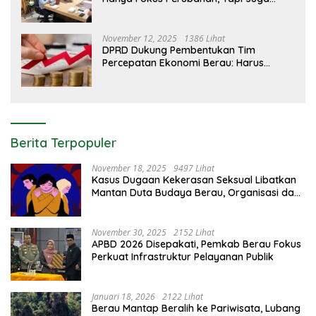
Edukasi Pelanggan
November 12, 2025
1386 Lihat
DPRD Dukung Pembentukan Tim
Percepatan Ekonomi Berau: Harus
Berdampak Nyata bagi Masyarakat
Berita Terpopuler
November 18, 2025
9497 Lihat
Kasus Dugaan Kekerasan Seksual Libatkan
Mantan Duta Budaya Berau, Organisasi dan
Aparat Bereaksi Keras
November 30, 2025
2152 Lihat
APBD 2026 Disepakati, Pemkab Berau Fokus
Perkuat Infrastruktur Pelayanan Publik
Januari 18, 2026
2122 Lihat
Berau Mantap Beralih ke Pariwisata, Lubang