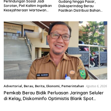
Perlindungan Sosial Jadi
Gudang hingga Pasar,
Sorotan, PWI Kaltim Ingatkan
Diskoperindag Berau
Kesejahteraan Wartawan
Pastikan Distribusi Bahan
Tak Boleh Terabaikan
Pokok Tetap Lancar
Advertorial
,
Berau
,
Berita
,
Ekonomi
,
Pemerintahan
Agustus 6, 2026
Pemkab Berau Bidik Perluasan Jaringan Seluler
di Kelay, Diskominfo Optimistis Blank Spot
Berkurang