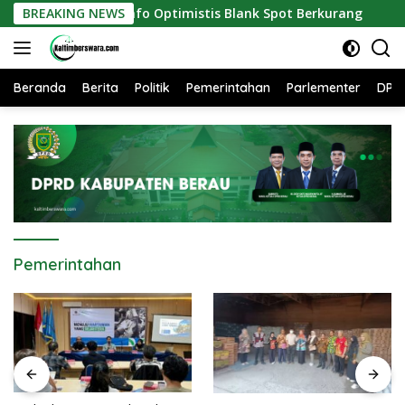
Langsung
, Diskominfo Optimistis Blank Spot Berkurang
BREAKING NEWS
Perlindun
ke
konten
Beranda
Berita
Politik
Pemerintahan
Parlementer
DPR
Pemerintahan