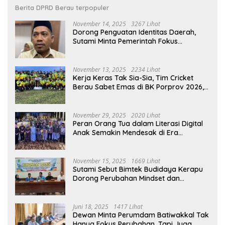
Berita DPRD Berau terpopuler
November 14, 2025
3267 Lihat
Dorong Penguatan Identitas Daerah,
Sutami Minta Pemerintah Fokus
Kembangkan Ekosistem Tari Berau
November 13, 2025
2234 Lihat
Kerja Keras Tak Sia-Sia, Tim Cricket
Berau Sabet Emas di BK Porprov 2026,
Ini Harapan DPRD Berau
November 29, 2025
2020 Lihat
Peran Orang Tua dalam Literasi Digital
Anak Semakin Mendesak di Era
Teknologi
November 15, 2025
1669 Lihat
Sutami Sebut Bimtek Budidaya Kerapu
Dorong Perubahan Mindset dan
Penguatan Ekonomi Pesisir Jadi Peluang
Baru Bagi Nelayan
Juni 18, 2025
1417 Lihat
Dewan Minta Perumdam Batiwakkal Tak
Hanya Fokus Perubahan, Tapi Juga