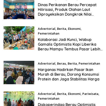
Juli 27, 2026
Dinas Perikanan Berau Percepat
Hilirisasi, Produk Olahan Laut
Diproyeksikan Dongkrak Nilai
Ekonomi
Advertorial
,
Berita
,
Ekonomi
,
Pemerintahan
Juli 25, 2026
Kolaborasi Jadi Kunci, Wabup
Gamalis Optimistis Kopi Liberika
Berau Mampu Tembus Pasar Lebih
Luas
Advertorial
,
Berau
,
Berita
,
Pemerintahan
Juli 23, 2026
Harganas Hadirkan Pasar Ikan
Murah di Berau, Dorong Konsumsi
Protein dan Jaga Stabilitas Harga
Advertorial
,
Berita
,
Ekonomi
,
Pariwisata
,
Pemerintahan
Juli 10, 2026
Diskoperindag Berau Optimistis