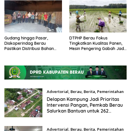
Gudang hingga Pasar,
DTPHP Berau Fokus
Diskoperindag Berau
Tingkatkan Kualitas Panen,
Pastikan Distribusi Bahan
Mesin Pengering Gabah Jadi
Pokok Tetap Lancar
Prioritas
Advertorial
,
Berau
,
Berita
,
Pemerintahan
Agustus 5, 2026
Delapan Kampung Jadi Prioritas
Intervensi Pangan, Pemkab Berau
Salurkan Bantuan untuk 262
Keluarga
Advertorial
,
Berau
,
Berita
,
Pemerintahan