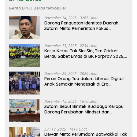
Berita DPRD Berau terpopuler
November 14, 2025
3267 Lihat
Dorong Penguatan Identitas Daerah,
Sutami Minta Pemerintah Fokus
Kembangkan Ekosistem Tari Berau
November 13, 2025
2234 Lihat
Kerja Keras Tak Sia-Sia, Tim Cricket
Berau Sabet Emas di BK Porprov 2026,
Ini Harapan DPRD Berau
November 29, 2025
2020 Lihat
Peran Orang Tua dalam Literasi Digital
Anak Semakin Mendesak di Era
Teknologi
November 15, 2025
1670 Lihat
Sutami Sebut Bimtek Budidaya Kerapu
Dorong Perubahan Mindset dan
Penguatan Ekonomi Pesisir Jadi Peluang
Baru Bagi Nelayan
Juni 18, 2025
1417 Lihat
Dewan Minta Perumdam Batiwakkal Tak