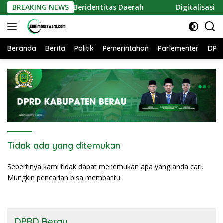
Langsung
lahan Laut Beridentitas Daerah
BREAKING NEWS
Digitalisasi UMKM Bera
ke
konten
Beranda
Berita
Politik
Pemerintahan
Parlementer
DPR
Tidak ada yang ditemukan
Sepertinya kami tidak dapat menemukan apa yang anda cari.
Mungkin pencarian bisa membantu.
DPRD Berau