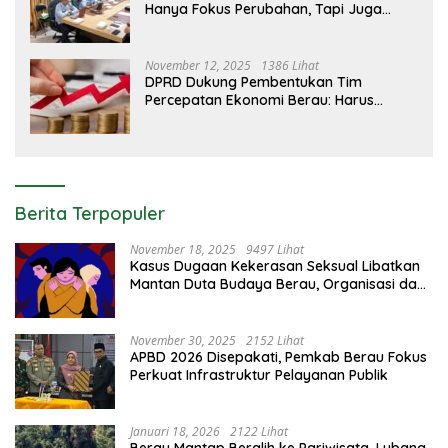
Hanya Fokus Perubahan, Tapi Juga
Edukasi Pelanggan
November 12, 2025
1386 Lihat
DPRD Dukung Pembentukan Tim
Percepatan Ekonomi Berau: Harus
Berdampak Nyata bagi Masyarakat
Berita Terpopuler
November 18, 2025
9497 Lihat
Kasus Dugaan Kekerasan Seksual Libatkan
Mantan Duta Budaya Berau, Organisasi dan
Aparat Bereaksi Keras
November 30, 2025
2152 Lihat
APBD 2026 Disepakati, Pemkab Berau Fokus
Perkuat Infrastruktur Pelayanan Publik
Januari 18, 2026
2122 Lihat
Berau Mantap Beralih ke Pariwisata, Lubang