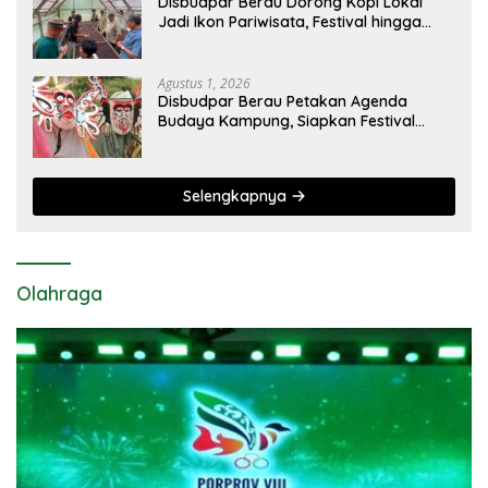
Disbudpar Berau Dorong Kopi Lokal
Jadi Ikon Pariwisata, Festival hingga
Sajian Penyambutan Wisatawan
Disiapkan
Agustus 1, 2026
Disbudpar Berau Petakan Agenda
Budaya Kampung, Siapkan Festival
Lokal Tembus Kancah Nasional
Selengkapnya
Olahraga