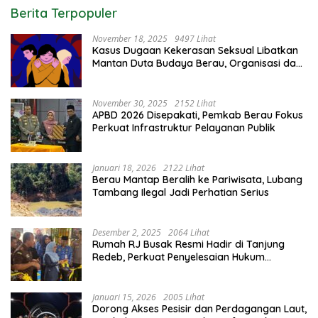
Berita Terpopuler
November 18, 2025
9497 Lihat
Kasus Dugaan Kekerasan Seksual Libatkan
Mantan Duta Budaya Berau, Organisasi dan
Aparat Bereaksi Keras
November 30, 2025
2152 Lihat
APBD 2026 Disepakati, Pemkab Berau Fokus
Perkuat Infrastruktur Pelayanan Publik
Januari 18, 2026
2122 Lihat
Berau Mantap Beralih ke Pariwisata, Lubang
Tambang Ilegal Jadi Perhatian Serius
Desember 2, 2025
2064 Lihat
Rumah RJ Busak Resmi Hadir di Tanjung
Redeb, Perkuat Penyelesaian Hukum
Berbasis Musyawarah
Januari 15, 2026
2005 Lihat
Dorong Akses Pesisir dan Perdagangan Laut,