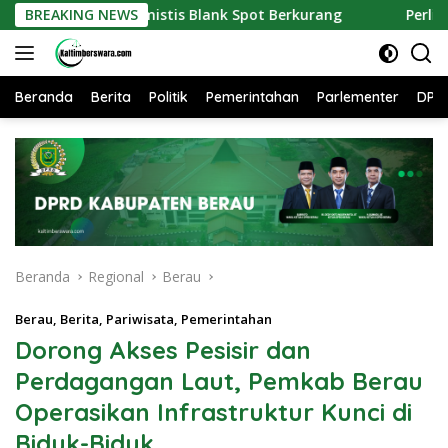
Langsung
Optimistis Blank Spot Berkurang
BREAKING NEWS
Perlindungan Sosial J
ke
konten
Beranda
Berita
Politik
Pemerintahan
Parlementer
DPR
Beranda
Regional
Berau
Berau
,
Berita
,
Pariwisata
,
Pemerintahan
Dorong Akses Pesisir dan
Perdagangan Laut, Pemkab Berau
Operasikan Infrastruktur Kunci di
Biduk-Biduk