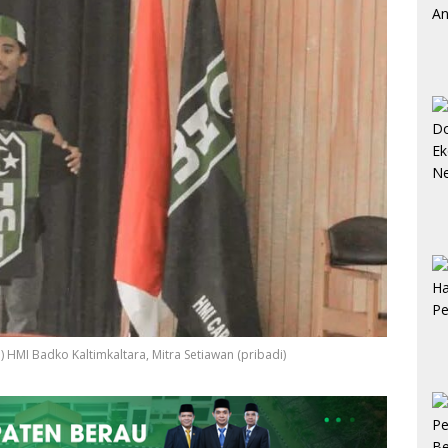
HMI Badko Kaltimkaltara, Mitra Setiawan (pribadi)