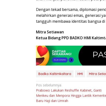
Dengan tekad bersama, diplomasi pendi
melahirkan generasi emas, generasi yan
tangguh membawa identitas bangsa di
Mitra Setiawan
Ketua Bidang PPD BADKO HMI Kaltimt
Badko Kaltimkaltara
HMI
Mitra Seti
Navigasi
Pos sebelumnya
Prabowo Lakukan Reshuffle Kabinet, Ganti
pos
Menkeu dan Menpora Hingga Lantik Kemente
Baru Haji dan Umrah