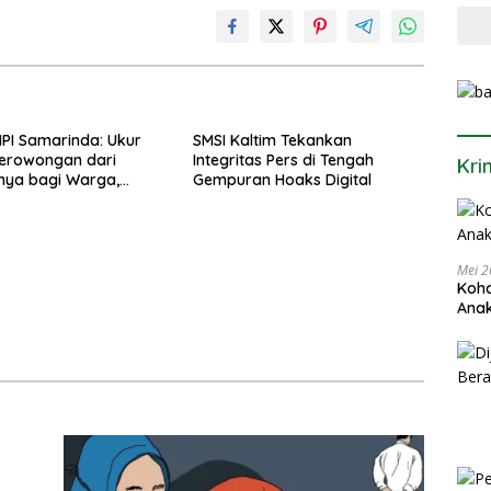
PI Samarinda: Ukur
SMSI Kaltim Tekankan
Terowongan dari
Integritas Pers di Tengah
Kri
nya bagi Warga,
Gempuran Hoaks Digital
ekadar Perdebatan
Mei 2
Koha
Anak