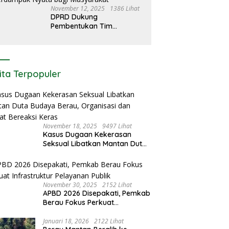
November 12, 2025
1386 Lihat
DPRD Dukung
Pembentukan Tim
Percepatan Ekonomi
Berau: Harus Berdampak
Nyata bagi Masyarakat
ita Terpopuler
November 18, 2025
9497 Lihat
Kasus Dugaan Kekerasan
Seksual Libatkan Mantan Duta
Budaya Berau, Organisasi dan
Aparat Bereaksi Keras
November 30, 2025
2152 Lihat
APBD 2026 Disepakati, Pemkab
Berau Fokus Perkuat
Infrastruktur Pelayanan Publik
Januari 18, 2026
2122 Lihat