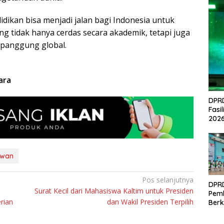
dikan bisa menjadi jalan bagi Indonesia untuk
g tidak hanya cerdas secara akademik, tetapi juga
 panggung global.
ara
DPRD
Fasi
202
awan
Pos selanjutnya
DPR
Surat Kecil dari Mahasiswa Kaltim untuk Presiden
Pemb
rian
dan Wakil Presiden Terpilih
Berk
Porp