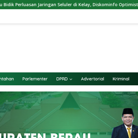
 Seluler di Kelay, Diskominfo Optimistis Blank Spot Berkurang
ntahan
Parlementer
DPRD
Advertorial
Kriminal