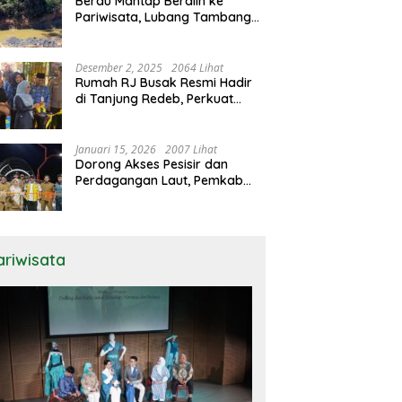
Berau Mantap Beralih ke
Pariwisata, Lubang Tambang
Ilegal Jadi Perhatian Serius
Desember 2, 2025
2064 Lihat
Rumah RJ Busak Resmi Hadir
di Tanjung Redeb, Perkuat
Penyelesaian Hukum Berbasis
Musyawarah
Januari 15, 2026
2007 Lihat
Dorong Akses Pesisir dan
Perdagangan Laut, Pemkab
Berau Operasikan Infrastruktur
Kunci di Biduk-Biduk
ariwisata