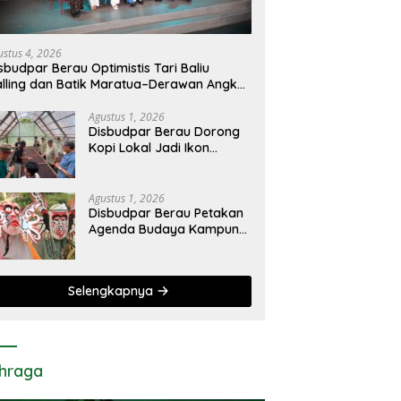
ustus 4, 2026
sbudpar Berau Optimistis Tari Baliu
lling dan Batik Maratua–Derawan Angkat
ya Saing Budaya Daerah
Agustus 1, 2026
Disbudpar Berau Dorong
Kopi Lokal Jadi Ikon
Pariwisata, Festival hingga
Sajian Penyambutan
Wisatawan Disiapkan
Agustus 1, 2026
Disbudpar Berau Petakan
Agenda Budaya Kampung,
Siapkan Festival Lokal
Tembus Kancah Nasional
Selengkapnya
hraga