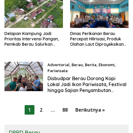
Delapan Kampung Jadi
Dinas Perikanan Berau
Prioritas Intervensi Pangan,
Percepat Hilirisasi, Produk
Pemkab Berau Salurkan
Olahan Laut Diproyeksikan
Bantuan untuk 262 Keluarga
Dongkrak Nilai Ekonomi
Advertorial
,
Berau
,
Berita
,
Ekonomi
,
Pariwisata
Agustus 1, 2026
Disbudpar Berau Dorong Kopi
Lokal Jadi Ikon Pariwisata, Festival
hingga Sajian Penyambutan
Wisatawan Disiapkan
Paginasi
1
2
…
88
Berikutnya »
pos
DPRD Berau