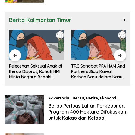
Dekat dengan Wisatawan
Berita Kalimantan Timur
Pelecehan Seksual Anak di
TRC Sahabat PPA HAM And
Berau Disorot, Kohati HMI
Partners Siap Kawal
Minta Negara Benahi
Korban Baru dalam Kasus
Sistem Perlindungan
Pelecehan Anak Disabilitas
Advertorial
,
Berau
,
Berita
,
Ekonomi
Agustus 3, 2026
Berau Perluas Lahan Perkebunan,
Program 400 Hektare Difokuskan
untuk Kakao dan Kelapa