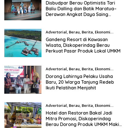
Agustus 4, 2026
Disbudpar Berau Optimistis Tari
Baliu Dalling dan Batik Maratua–
Derawan Angkat Daya Saing
Budaya Daerah
Advertorial
,
Berau
,
Berita
,
Ekonomi
Agustus 4, 2026
Gandeng Resort di Kawasan
Wisata, Diskoperindag Berau
Perkuat Pasar Produk Lokal UMKM
Advertorial
,
Berau
,
Berita
,
Ekonomi
Agustus 4, 2026
Dorong Lahirnya Pelaku Usaha
Baru, 20 Warga Tanjung Redeb
Ikuti Pelatihan Menjahit
Advertorial
,
Berau
,
Berita
,
Ekonomi
Agustus 3, 2026
Hotel dan Restoran Bakal Jadi
Mitra Promosi, Diskoperindag
Berau Dorong Produk UMKM Makin