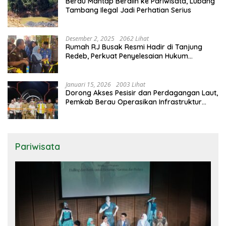
Berau Mantap Beralih ke Pariwisata, Lubang
Tambang Ilegal Jadi Perhatian Serius
Desember 2, 2025
2062 Lihat
Rumah RJ Busak Resmi Hadir di Tanjung
Redeb, Perkuat Penyelesaian Hukum
Berbasis Musyawarah
Januari 15, 2026
2003 Lihat
Dorong Akses Pesisir dan Perdagangan Laut,
Pemkab Berau Operasikan Infrastruktur
Kunci di Biduk-Biduk
Pariwisata