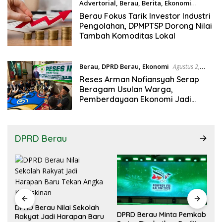
Advertorial
,
Berau
,
Berita
,
Ekonomi
Agustus 2, 2026
Berau Fokus Tarik Investor Industri
Pengolahan, DPMPTSP Dorong Nilai
Tambah Komoditas Lokal
Berau
,
DPRD Berau
,
Ekonomi
Agustus 2,
2026
Reses Arman Nofiansyah Serap
Beragam Usulan Warga,
Pemberdayaan Ekonomi Jadi
Sorotan
DPRD Berau
DPRD Berau Nilai Sekolah
DPRD Berau Minta Pemkab
Rakyat Jadi Harapan Baru