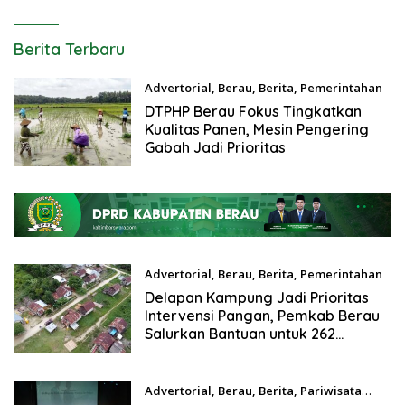
Bantuan untuk 262 Keluarga
Daya Saing Budaya Daerah
kaltimberswara.com
Berita Terbaru
Advertorial
,
Berau
,
Berita
,
Pemerintahan
Agustus 5, 2026
DTPHP Berau Fokus Tingkatkan
Kualitas Panen, Mesin Pengering
Gabah Jadi Prioritas
Advertorial
,
Berau
,
Berita
,
Pemerintahan
Agustus 5, 2026
Delapan Kampung Jadi Prioritas
Intervensi Pangan, Pemkab Berau
Salurkan Bantuan untuk 262
Keluarga
Advertorial
,
Berau
,
Berita
,
Pariwisata