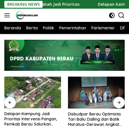
Langsung
ring Gabah Jadi Prioritas
BREAKING NEWS
Delapan Kampung Jadi Priori
ke
konten
Beranda
Berita
Politik
Pemerintahan
Parlementer
DPR
Delapan Kampung Jadi
Disbudpar Berau Optimistis
Prioritas Intervensi Pangan,
Tari Baliu Dalling dan Batik
Pemkab Berau Salurkan
Maratua–Derawan Angkat