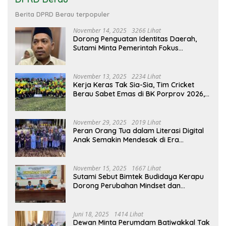
Berita DPRD Berau terpopuler
November 14, 2025
3266 Lihat
Dorong Penguatan Identitas Daerah,
Sutami Minta Pemerintah Fokus
Kembangkan Ekosistem Tari Berau
November 13, 2025
2234 Lihat
Kerja Keras Tak Sia-Sia, Tim Cricket
Berau Sabet Emas di BK Porprov 2026,
Ini Harapan DPRD Berau
November 29, 2025
2019 Lihat
Peran Orang Tua dalam Literasi Digital
Anak Semakin Mendesak di Era
Teknologi
November 15, 2025
1667 Lihat
Sutami Sebut Bimtek Budidaya Kerapu
Dorong Perubahan Mindset dan
Penguatan Ekonomi Pesisir Jadi Peluang
Baru Bagi Nelayan
Juni 18, 2025
1414 Lihat
Dewan Minta Perumdam Batiwakkal Tak