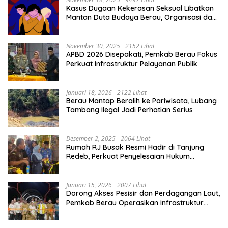
Kasus Dugaan Kekerasan Seksual Libatkan
Mantan Duta Budaya Berau, Organisasi dan
Aparat Bereaksi Keras
November 30, 2025
2152 Lihat
APBD 2026 Disepakati, Pemkab Berau Fokus
Perkuat Infrastruktur Pelayanan Publik
Januari 18, 2026
2122 Lihat
Berau Mantap Beralih ke Pariwisata, Lubang
Tambang Ilegal Jadi Perhatian Serius
Desember 2, 2025
2064 Lihat
Rumah RJ Busak Resmi Hadir di Tanjung
Redeb, Perkuat Penyelesaian Hukum
Berbasis Musyawarah
Januari 15, 2026
2007 Lihat
Dorong Akses Pesisir dan Perdagangan Laut,
Pemkab Berau Operasikan Infrastruktur
Kunci di Biduk-Biduk