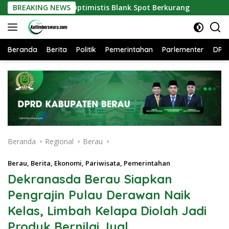
Langsung
nfo Optimistis Blank Spot Berkurang
BREAKING NEWS
Perlindungan Sosia
ke
konten
Beranda
Berita
Politik
Pemerintahan
Parlementer
DPR
Beranda
Regional
Berau
Berau
,
Berita
,
Ekonomi
,
Pariwisata
,
Pemerintahan
Dekranasda Berau Siapkan
Pengrajin Pulau Derawan Naik
Kelas, Limbah Kelapa Diolah Jadi
Produk Bernilai Jual