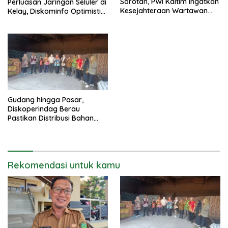
Sorotan, PWI Kaltim Ingatkan
Perluasan Jaringan Seluler di
Kesejahteraan Wartawan
Kelay, Diskominfo Optimistis
Tak Boleh Terabaikan
Blank Spot Berkurang
Gudang hingga Pasar,
Diskoperindag Berau
Pastikan Distribusi Bahan
Pokok Tetap Lancar
Rekomendasi untuk kamu