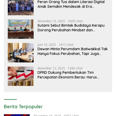
Peran Orang Tua dalam Literasi Digital
Anak Semakin Mendesak di Era
Teknologi
November 15, 2025
1669 Lihat
Sutami Sebut Bimtek Budidaya Kerapu
Dorong Perubahan Mindset dan
Penguatan Ekonomi Pesisir Jadi Peluang
Baru Bagi Nelayan
Juni 18, 2025
1417 Lihat
Dewan Minta Perumdam Batiwakkal Tak
Hanya Fokus Perubahan, Tapi Juga
Edukasi Pelanggan
November 12, 2025
1386 Lihat
DPRD Dukung Pembentukan Tim
Percepatan Ekonomi Berau: Harus
Berdampak Nyata bagi Masyarakat
Berita Terpopuler
November 18, 2025
9497 Lihat