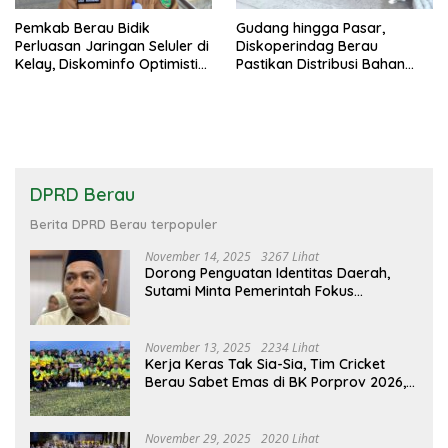
Pemkab Berau Bidik
Gudang hingga Pasar,
Perluasan Jaringan Seluler di
Diskoperindag Berau
Kelay, Diskominfo Optimistis
Pastikan Distribusi Bahan
Blank Spot Berkurang
Pokok Tetap Lancar
DPRD Berau
Berita DPRD Berau terpopuler
November 14, 2025
3267 Lihat
Dorong Penguatan Identitas Daerah,
Sutami Minta Pemerintah Fokus
Kembangkan Ekosistem Tari Berau
November 13, 2025
2234 Lihat
Kerja Keras Tak Sia-Sia, Tim Cricket
Berau Sabet Emas di BK Porprov 2026,
Ini Harapan DPRD Berau
November 29, 2025
2020 Lihat