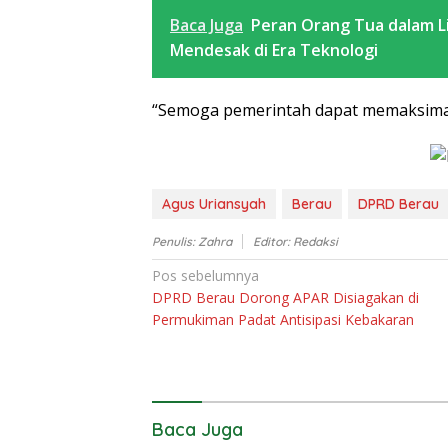
Baca Juga
Peran Orang Tua dalam Li
Mendesak di Era Teknologi
“Semoga pemerintah dapat memaksimalk
Agus Uriansyah
Berau
DPRD Berau
Penulis: Zahra
Editor: Redaksi
Navigasi
Pos sebelumnya
DPRD Berau Dorong APAR Disiagakan di
pos
Permukiman Padat Antisipasi Kebakaran
Baca Juga