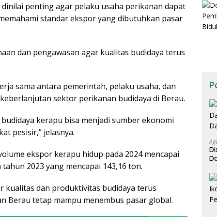
inilai penting agar pelaku usaha perikanan dapat
 memahami standar ekspor yang dibutuhkan pasar
naan dan pengawasan agar kualitas budidaya terus
P
kerja sama antara pemerintah, pelaku usaha, dan
berlanjutan sektor perikanan budidaya di Berau.
or budidaya kerapu bisa menjadi sumber ekonomi
t pesisir,” jelasnya.
Ag
Di
volume ekspor kerapu hidup pada 2024 mencapai
Da
 tahun 2023 yang mencapai 143,16 ton.
Da
r kualitas dan produktivitas budidaya terus
lan Berau tetap mampu menembus pasar global.