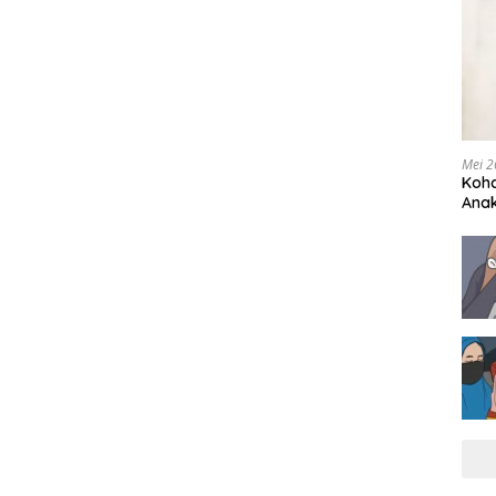
Mei 2
Koha
Anak