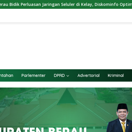
an Seluler di Kelay, Diskominfo Optimistis Blank Spot Berkuran
ntahan
Parlementer
DPRD
Advertorial
Kriminal