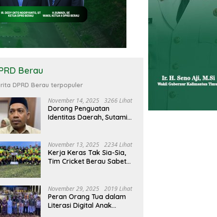
PRD Berau
rita DPRD Berau terpopuler
November 14, 2025
3266 Lihat
Dorong Penguatan
Identitas Daerah, Sutami
Minta Pemerintah Fokus
Kembangkan Ekosistem
Tari Berau
November 13, 2025
2234 Lihat
Kerja Keras Tak Sia-Sia,
Tim Cricket Berau Sabet
Emas di BK Porprov 2026,
Ini Harapan DPRD Berau
November 29, 2025
2019 Lihat
Peran Orang Tua dalam
Literasi Digital Anak
Semakin Mendesak di Era