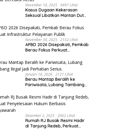
November 18, 2025
9497 Lihat
Kasus Dugaan Kekerasan
Seksual Libatkan Mantan Duta
Budaya Berau, Organisasi dan
Aparat Bereaksi Keras
November 30, 2025
2152 Lihat
APBD 2026 Disepakati, Pemkab
Berau Fokus Perkuat
Infrastruktur Pelayanan Publik
Januari 18, 2026
2121 Lihat
Berau Mantap Beralih ke
Pariwisata, Lubang Tambang
Ilegal Jadi Perhatian Serius
Desember 2, 2025
2062 Lihat
Rumah RJ Busak Resmi Hadir
di Tanjung Redeb, Perkuat
Penyelesaian Hukum Berbasis