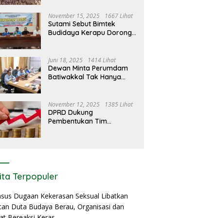
Teknologi
November 15, 2025
1667 Lihat
Sutami Sebut Bimtek
Budidaya Kerapu Dorong
Perubahan Mindset dan
Penguatan Ekonomi Pesisir
Jadi Peluang Baru Bagi
Juni 18, 2025
1414 Lihat
Nelayan
Dewan Minta Perumdam
Batiwakkal Tak Hanya
Fokus Perubahan, Tapi
Juga Edukasi Pelanggan
November 12, 2025
1385 Lihat
DPRD Dukung
Pembentukan Tim
Percepatan Ekonomi
Berau: Harus Berdampak
Nyata bagi Masyarakat
ita Terpopuler