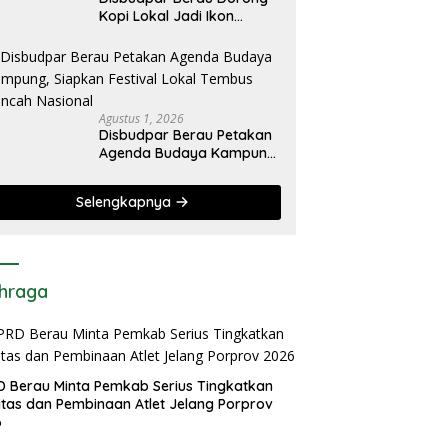
Kopi Lokal Jadi Ikon
Pariwisata, Festival hingga
Sajian Penyambutan
Wisatawan Disiapkan
Agustus 1, 2026
Disbudpar Berau Petakan
Agenda Budaya Kampung,
Siapkan Festival Lokal
Tembus Kancah Nasional
Selengkapnya
hraga
 Berau Minta Pemkab Serius Tingkatkan
litas dan Pembinaan Atlet Jelang Porprov
6