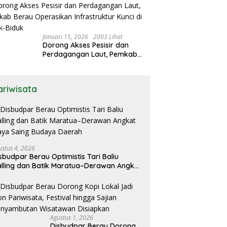
Musyawarah
Januari 15, 2026
2003 Lihat
Dorong Akses Pesisir dan
Perdagangan Laut, Pemkab
Berau Operasikan Infrastruktur
Kunci di Biduk-Biduk
ariwisata
ustus 4, 2026
sbudpar Berau Optimistis Tari Baliu
lling dan Batik Maratua–Derawan Angkat
ya Saing Budaya Daerah
Agustus 1, 2026
Disbudpar Berau Dorong