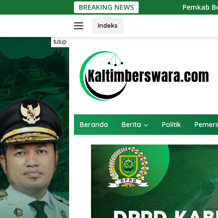
Langsung
BREAKING NEWS
Pemkab Berau Bidik Perluasan Jaring
ke
konten
Indeks
tutup
Beranda
Berita
Politik
Pemeri