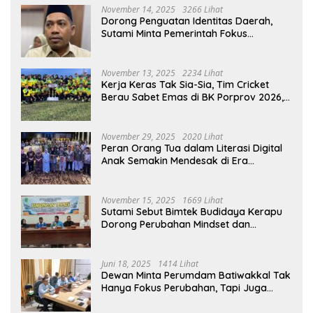
November 14, 2025
3266 Lihat
Dorong Penguatan Identitas Daerah,
Sutami Minta Pemerintah Fokus
Kembangkan Ekosistem Tari Berau
November 13, 2025
2234 Lihat
Kerja Keras Tak Sia-Sia, Tim Cricket
Berau Sabet Emas di BK Porprov 2026,
Ini Harapan DPRD Berau
November 29, 2025
2020 Lihat
Peran Orang Tua dalam Literasi Digital
Anak Semakin Mendesak di Era
Teknologi
November 15, 2025
1669 Lihat
Sutami Sebut Bimtek Budidaya Kerapu
Dorong Perubahan Mindset dan
Penguatan Ekonomi Pesisir Jadi Peluang
Baru Bagi Nelayan
Juni 18, 2025
1414 Lihat
Dewan Minta Perumdam Batiwakkal Tak
Hanya Fokus Perubahan, Tapi Juga
Edukasi Pelanggan