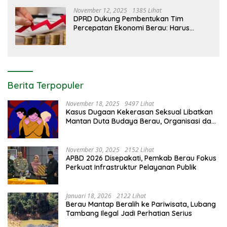
November 12, 2025
1385 Lihat
DPRD Dukung Pembentukan Tim
Percepatan Ekonomi Berau: Harus
Berdampak Nyata bagi Masyarakat
Berita Terpopuler
November 18, 2025
9497 Lihat
Kasus Dugaan Kekerasan Seksual Libatkan
Mantan Duta Budaya Berau, Organisasi dan
Aparat Bereaksi Keras
November 30, 2025
2152 Lihat
APBD 2026 Disepakati, Pemkab Berau Fokus
Perkuat Infrastruktur Pelayanan Publik
Januari 18, 2026
2122 Lihat
Berau Mantap Beralih ke Pariwisata, Lubang
Tambang Ilegal Jadi Perhatian Serius