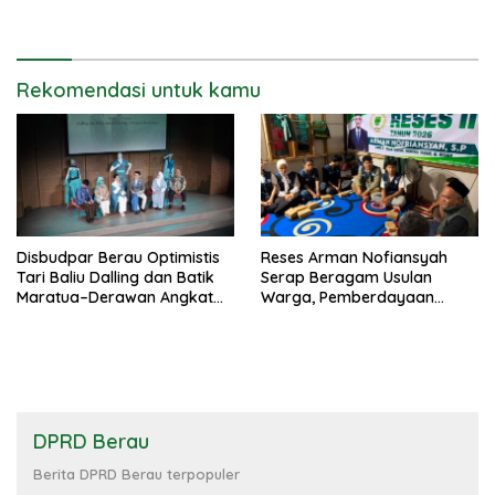
Prioritas
Rekomendasi untuk kamu
Disbudpar Berau Optimistis
Reses Arman Nofiansyah
Tari Baliu Dalling dan Batik
Serap Beragam Usulan
Maratua–Derawan Angkat
Warga, Pemberdayaan
Daya Saing Budaya Daerah
Ekonomi Jadi Sorotan
DPRD Berau
Berita DPRD Berau terpopuler