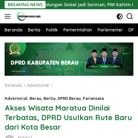
Langsung
erlindungan Sosial Jadi Sorotan, PWI Kaltim Ingatkan Kesejah
BREAKING NEWS
ke
konten
Beranda
Berita
Politik
Pemerintahan
Parlementer
DPR
Beranda
Advertorial
Advertorial
,
Berau
,
Berita
,
DPRD Berau
,
Pariwisata
Akses Wisata Maratua Dinilai
Terbatas, DPRD Usulkan Rute Baru
dari Kota Besar
Redaksi1