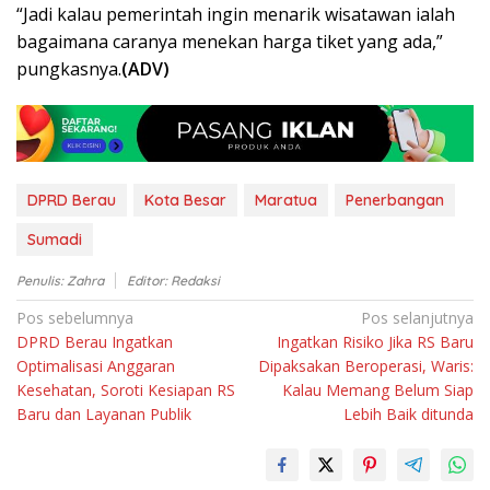
“Jadi kalau pemerintah ingin menarik wisatawan ialah
bagaimana caranya menekan harga tiket yang ada,”
pungkasnya.
(ADV)
DPRD Berau
Kota Besar
Maratua
Penerbangan
Sumadi
Penulis: Zahra
Editor: Redaksi
Navigasi
Pos sebelumnya
Pos selanjutnya
DPRD Berau Ingatkan
Ingatkan Risiko Jika RS Baru
pos
Optimalisasi Anggaran
Dipaksakan Beroperasi, Waris:
Kesehatan, Soroti Kesiapan RS
Kalau Memang Belum Siap
Baru dan Layanan Publik
Lebih Baik ditunda